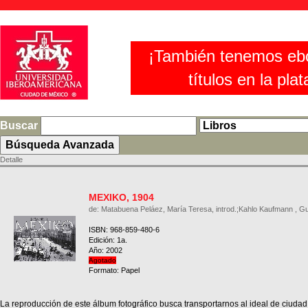
¡También tenemos eb
títulos en la pla
Buscar
Detalle
MEXIKO, 1904
de: Matabuena Peláez, María Teresa, introd.;Kahlo Kaufmann , Gu
ISBN: 968-859-480-6
Edición: 1a.
Año: 2002
Agotado
Formato: Papel
La reproducción de este álbum fotográfico busca transportarnos al ideal de ciudad 