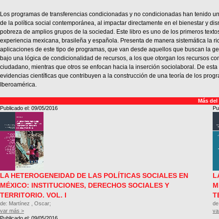
Los programas de transferencias condicionadas y no condicionadas han tenido un
de la política social contemporánea, al impactar directamente en el bienestar y dism
pobreza de amplios grupos de la sociedad. Este libro es uno de los primeros texto
experiencia mexicana, brasileña y española. Presenta de manera sistemática la ri
aplicaciones de este tipo de programas, que van desde aquellos que buscan la g
bajo una lógica de condicionalidad de recursos, a los que otorgan los recursos c
ciudadano, mientras que otros se enfocan hacia la inserción sociolaboral. De esta 
evidencias científicas que contribuyen a la construcción de una teoría de los prog
Iberoamérica.
Más del
Publicado el: 09/05/2016
Pu
LA HETEROGENEIDAD DE LAS POLÍTICAS SOCIALES EN
L
MÉXICO: INSTITUCIONES, DERECHOS SOCIALES Y
M
TERRITORIO. VOL. I
T
de: Martínez , Oscar;
de
var más >
va
Publicado el: 09/05/2016