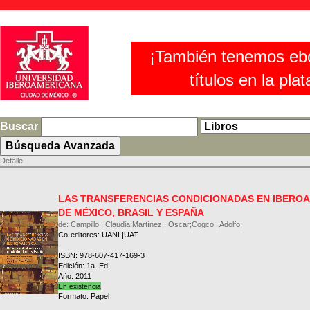
¡También tenemos eb
títulos en la pla
Buscar
Detalle
LAS TRANSFERENCIAS CONDICIONADAS EN IBEROA
DE MÉXICO, BRASIL Y ESPAÑA
de: Campillo , Claudia;Martínez , Oscar;Cogco , Adolfo;
Co-editores: UANL|UAT
ISBN: 978-607-417-169-3
Edición: 1a. Ed.
Año: 2011
En existencia
Formato: Papel