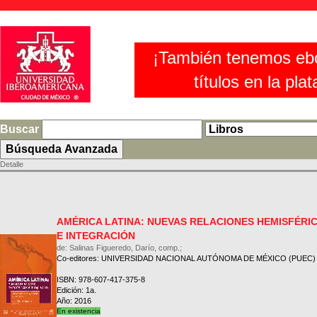
¡También tenemos eb
títulos en la pla
Buscar
Detalle
AMÉRICA LATINA: NUEVAS RELACIONES HEMISFÉRI
E INTEGRACIÓN
de: Salinas Figueredo, Darío, comp.;
Co-editores: UNIVERSIDAD NACIONAL AUTÓNOMA DE MÉXICO (PUEC)
ISBN: 978-607-417-375-8
Edición: 1a.
Año: 2016
En existencia