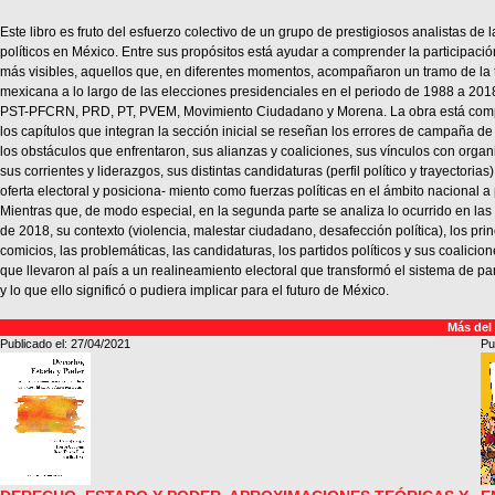
Este libro es fruto del esfuerzo colectivo de un grupo de prestigiosos analistas de la
políticos en México. Entre sus propósitos está ayudar a comprender la participación
más visibles, aquellos que, en diferentes momentos, acompañaron un tramo de la 
mexicana a lo largo de las elecciones presidenciales en el periodo de 1988 a 20
PST-PFCRN, PRD, PT, PVEM, Movimiento Ciudadano y Morena. La obra está comp
los capítulos que integran la sección inicial se reseñan los errores de campaña de l
los obstáculos que enfrentaron, sus alianzas y coaliciones, sus vínculos con organi
sus corrientes y liderazgos, sus distintas candidaturas (perfil político y trayectorias)
oferta electoral y posiciona- miento como fuerzas políticas en el ámbito nacional a 
Mientras que, de modo especial, en la segunda parte se analiza lo ocurrido en las
de 2018, su contexto (violencia, malestar ciudadano, desafección política), los pri
comicios, las problemáticas, las candidaturas, los partidos políticos y sus coalicio
que llevaron al país a un realineamiento electoral que transformó el sistema de pa
y lo que ello significó o pudiera implicar para el futuro de México.
Más del
Publicado el: 27/04/2021
Pu