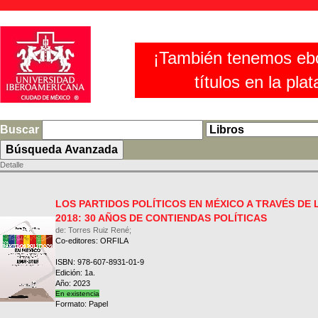
¡También tenemos eb
títulos en la pla
Buscar
Detalle
LOS PARTIDOS POLÍTICOS EN MÉXICO A TRAVÉS DE 
2018: 30 AÑOS DE CONTIENDAS POLÍTICAS
de: Torres Ruiz René;
Co-editores: ORFILA
ISBN: 978-607-8931-01-9
Edición: 1a.
Año: 2023
En existencia
Formato: Papel