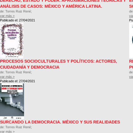
DERECHO, ESTADO Y PODER. APROXIMACIONES TEÓRICAS Y
E
ANÁLISIS DE CASOS: MÉXICO Y AMÉRICA LATINA.
S
de: Torres Ruiz René;
de
var más >
va
Publicado el: 27/04/2021
Pu
PROCESOS SOCIOCULTURALES Y POLÍTICOS: ACTORES,
R
CIUDADANÍA Y DEMOCRACIA
P
de: Torres Ruiz René;
de
var más >
va
Publicado el: 27/04/2021
SURCANDO LA DEMOCRACIA. MÉXICO Y SUS REALIDADES
de: Torres Ruiz René;
var más >