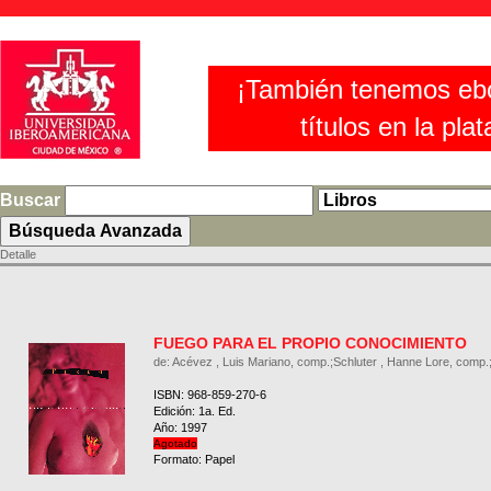
¡También tenemos eb
títulos en la pla
Buscar
Detalle
FUEGO PARA EL PROPIO CONOCIMIENTO
de: Acévez , Luis Mariano, comp.;Schluter , Hanne Lore, comp.
ISBN: 968-859-270-6
Edición: 1a. Ed.
Año: 1997
Agotado
Formato: Papel