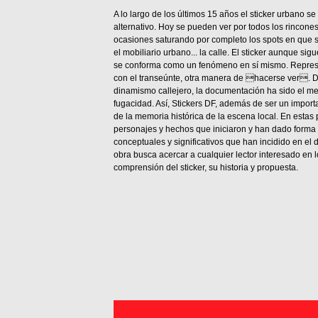
A lo largo de los últimos 15 años el sticker urbano 
alternativo. Hoy se pueden ver por todos los rincone
ocasiones saturando por completo los spots en que se 
el mobiliario urbano... la calle. El sticker aunque sig
se conforma como un fenómeno en sí mismo. Represe
con el transeúnte, otra manera de hacerse ver. Dad
dinamismo callejero, la documentación ha sido el 
fugacidad. Así, Stickers DF, además de ser un import
de la memoria histórica de la escena local. En estas
personajes y hechos que iniciaron y han dado forma 
conceptuales y significativos que han incidido en el 
obra busca acercar a cualquier lector interesado en 
comprensión del sticker, su historia y propuesta.