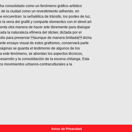
se ha consolidado como un fenómeno gráfico-artístico
s de la ciudad como un revestimiento adherido, en
encuentran: la señalética de tránsito, los postes de luz,
ue la vena del grafiti y comparte elementos con el street art
nta otra manera de hacer arte libremente para dialogar
a la naturaleza efímera del sticker, dictada por el
medio para preservar aunque de manera limitada dicha
ante ensayo visual de estos grafismos, conservará parte
 páginas se guarda el testimonio de algunos de los
a este fenómeno, se abordan los aspectos técnicos,
desarrollo y la consolidación de la escena chilanga. Esta
los movimientos urbanos-contraculturales a la
Aviso de Privacidad