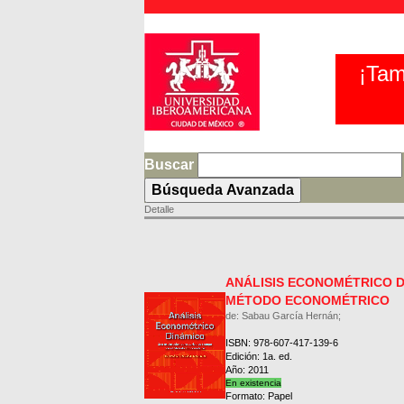
¡Tam
Buscar
Detalle
ANÁLISIS ECONOMÉTRICO D
MÉTODO ECONOMÉTRICO
de: Sabau García Hernán;
ISBN: 978-607-417-139-6
Edición: 1a. ed.
Año: 2011
En existencia
Formato: Papel