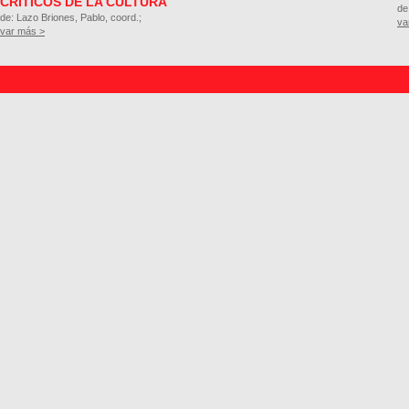
CRÍTICOS DE LA CULTURA
de
de: Lazo Briones, Pablo, coord.;
va
var más >