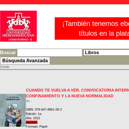
¡También tenemos eb
títulos en la pla
Buscar
Detalle
CUANDO TE VUELVA A VER. CONVOCATORIA INTER
CONFINAMIENTO Y LA NUEVA NORMALIDAD
de: ;
ISBN: 978-607-8861-00-2
Edición: 1a.
Año: 2022
Agotado
Formato: Papel