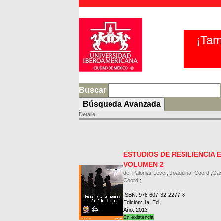
¡Tam
Buscar
Detalle
ESTUDIOS DE RESILIENCIA 
VOLUMEN 2
de: Palomar Lever, Joaquina, Coord.;Ga
Coord.;
ISBN: 978-607-32-2277-8
Edición: 1a. Ed.
Año: 2013
En existencia