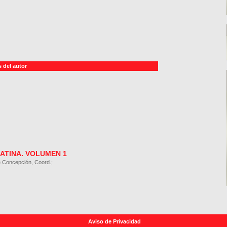
 del autor
LATINA. VOLUMEN 1
é Concepción, Coord.;
Aviso de Privacidad