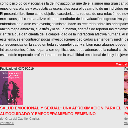
como psicológico y social, es la del noviazgo, ya que de ella surge una gran canti
emociones, planes y expectativas esenciales para el desarrollo de un individuo en 
El presente libro tiene como objetivo caracterizar la ruptura de una relación de n
mexicanos, así como analizar el papel mediador de la evaluación cognoscitiva y d
enfrentamiento ante este evento; asimismo, hace un recorrido sobre las principales
ancho mapa amoroso, el estrés y la salud mental, además de reportar los recientes 
científica que dan cuenta de la complejidad de la interacción afectiva humana. Al
este tema, se encontraron pocas investigaciones dedicadas a entender y medir lo
consecuencias en la salud en toda su complejidad, y si bien para algunos pueden
intrascendentes, éstos llegan a ser significativos, pues además de la natural crisis 
esta índole repercute profundamente en la estabilidad emocional de las y los jóve
Más del
Publicado el: 03/04/2019
Pu
SALUD EMOCIONAL Y SEXUAL: UNA APROXIMACIÓN PARA EL
V
AUTOCUIDADO Y EMPODERAMIENTO FEMENINO
P
de: Cruz del Castillo, Cinthia;
de
var más >
va