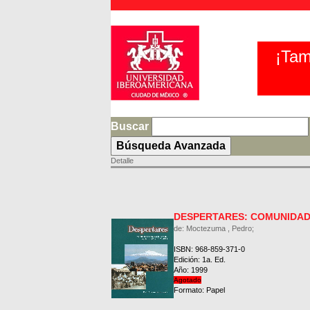
¡Tam
Buscar
Detalle
DESPERTARES: COMUNIDAD
de: Moctezuma , Pedro;
ISBN: 968-859-371-0
Edición: 1a. Ed.
Año: 1999
Agotado
Formato: Papel