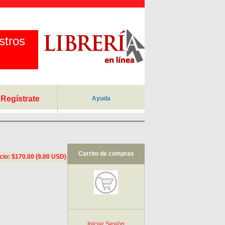
stros
Regístrate
Ayuda
Carrito de compras
cio: $170.00 (9.00 USD)
Iniciar Sesión