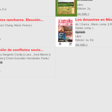
Libro
Edicion: 1a.
a. E.d
ver más >
Los desastres en Méxi
ros rancheros. Elección...
de: | Garza , Mario, comp. ||
quez Chang, María Teresa |
Daniel, comp. |
Agotado
Libro
a.
Edicion: 1a. Ed.
ver más >
ión de conflictos socio...
a Sanginés Cecilia || Lara , José Alberto ||
ela || Cristo-González Hernández Paola |
cia
.