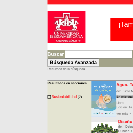
¡Tam
Buscar
Resultado de la búsqueda.
Resultados en secciones
Agua: Ta
de: | Soto 
Sustentabilidad
(
7
)
En existenc
Libro
Edicion: 1a.
ver más >
Diseño 
de: | Delg
Dubose, C