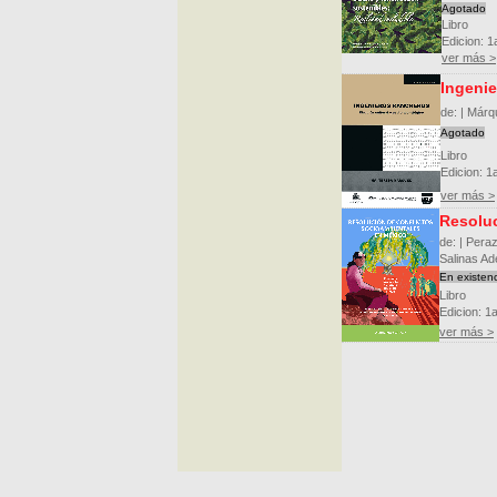
Agotado
Libro
Edicion: 1
ver más >
Ingenie
de: | Már
Agotado
Libro
Edicion: 1
ver más >
Resoluc
de: | Peraz
Salinas Ad
En existen
Libro
Edicion: 1a
ver más >