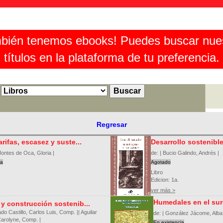
bién tenemos ebooks! Puedes buscar nue
títulos en la plataforma de tu preferencia.
Regresar
rifas, escasez y suste...
Desarrollo sostenible 
Montes de Oca, Gloria |
de: | Bucio Galindo, Andrés |
ia
Agotado
Libro
Edicion: 1a.
ver más >
Humedales en el suro
y construcción sostenib...
ado Castillo, Carlos Luis, Comp. || Aguilar
de: | González Jácome, Alba 
arolyne, Comp. |
En existencia