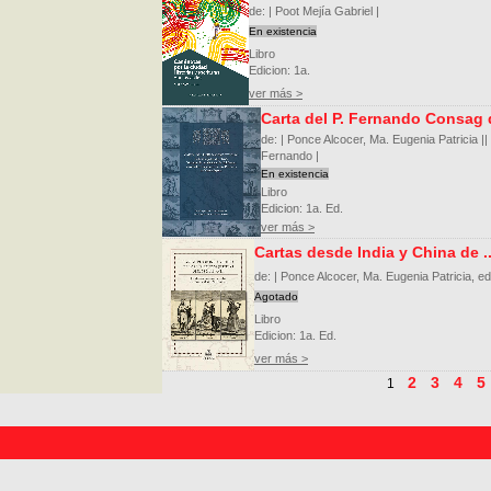
de: | Poot Mejía Gabriel |
En existencia
Libro
Edicion: 1a.
ver más >
Carta del P. Fernando Consag d
de: | Ponce Alcocer, Ma. Eugenia Patricia |
Fernando |
En existencia
Libro
Edicion: 1a. Ed.
ver más >
Cartas desde India y China de ..
de: | Ponce Alcocer, Ma. Eugenia Patricia, ed.
Agotado
Libro
Edicion: 1a. Ed.
ver más >
2
3
4
5
1