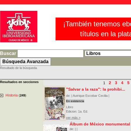
¡También tenemos eb
títulos en la pla
Buscar
Resultado de la búsqueda.
Resultados en secciones
2
3
4
5
1
"Salvar a la raza": la prohibi...
Historia
(
249
)
de: | Autrique Escobar Cecilia |
En existencia
Libro
Edicion: 1a. Ed.
ver más >
Álbum de México monumental
de: | |