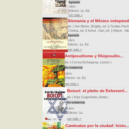
Agotado
Libro
Edicion: 1a. Ed.
ver más >
Alemania y el México independi
de: | Von Mentz, Brígida, ed. || Torales Pac
Cristina, ed. || Kohut , Karl, ed. || Mayer , Alic
Agotado
Libro
Edicion: 1a. Ed.
ver más >
Antijesuitismo y filiojesuitis...
de: | Correa Etchegaray, Leonor |
En existencia
Libro
Edicion: 1a. Ed.
ver más >
Boicot: el pleito de Echeverrí...
de: | Katz Gugenheim, Ariela |
En existencia
Libro
Edicion: 1a.
ver más >
Caminatas por la ciudad: histo..