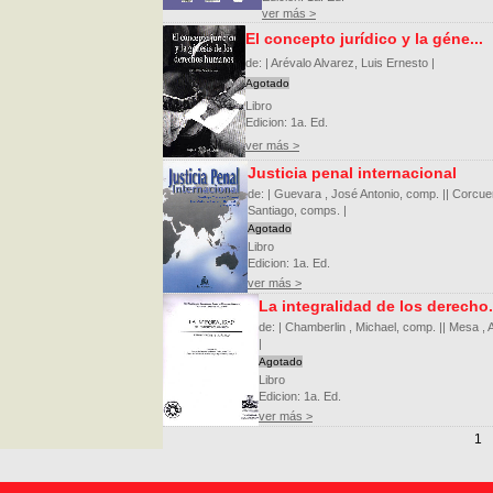
ver más >
El concepto jurídico y la géne...
de: | Arévalo Alvarez, Luis Ernesto |
Agotado
Libro
Edicion: 1a. Ed.
ver más >
Justicia penal internacional
de: | Guevara , José Antonio, comp. || Corcu
Santiago, comps. |
Agotado
Libro
Edicion: 1a. Ed.
ver más >
La integralidad de los derecho.
de: | Chamberlin , Michael, comp. || Mesa , A
|
Agotado
Libro
Edicion: 1a. Ed.
ver más >