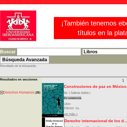
¡También tenemos eb
títulos en la pla
Buscar
Resultado de la búsqueda.
Resultados en secciones
Constructores de paz en México.
Derechos Humanos
(
26
)
de: | Salinas Adela |
En existencia
Libro
Edicion: 1a.
ver más >
Derecho internacional de los d..