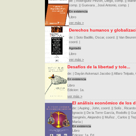
de: | Rodríguez Pinzón, Diego, comp. || Martin
comp. || Guevara , José Antonio, comp. |
En existencia
Libro
ver más >
Derechos humanos y globalizaci.
de: | Soto Badillo, Oscar, coord. || Van Beuren 
coord. |
Agotado
Libro
ver más >
Desafíos de la libertad y tole...
de: | Dayán Askenazi Jacobo || Alfaro Telpalo, 
En existencia
Libro
Edicion: 1a.
ver más >
El análisis económico de los d.
de: | Auping , John, coord. || Solís , Ricardo
Ignacio || De la Torre García, Rodolfo || G
Sanginés, Alejandro || Muñoz , Carlos || Tep
María |
En existencia
Libro
Edicion: 1a. Ed.