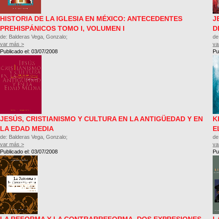
HISTORIA DE LA IGLESIA EN MÉXICO: ANTECEDENTES
J
PREHISPÁNICOS TOMO I, VOLUMEN I
D
de: Balderas Vega, Gonzalo;
de
var más >
va
Publicado el: 03/07/2008
Pu
JESÚS, CRISTIANISMO Y CULTURA EN LA ANTIGÜEDAD Y EN
K
LA EDAD MEDIA
E
de: Balderas Vega, Gonzalo;
de
var más >
va
Publicado el: 03/07/2008
Pu