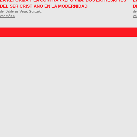
LA REFORMA Y LA CONTRARREFORMA. DOS EXPRESIONES
L
DEL SER CRISTIANO EN LA MODERNIDAD
D
de: Balderas Vega, Gonzalo;
de
var más >
va