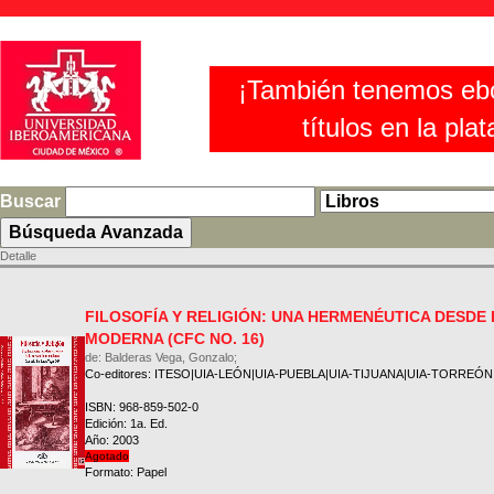
¡También tenemos eb
títulos en la pla
Buscar
Detalle
FILOSOFÍA Y RELIGIÓN: UNA HERMENÉUTICA DESDE 
MODERNA (CFC NO. 16)
de: Balderas Vega, Gonzalo;
Co-editores: ITESO|UIA-LEÓN|UIA-PUEBLA|UIA-TIJUANA|UIA-TORREÓ
ISBN: 968-859-502-0
Edición: 1a. Ed.
Año: 2003
Agotado
Formato: Papel