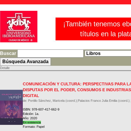
¡También tenemos eb
títulos en la pla
Buscar
Detalle
COMUNICACIÓN Y CULTURA: PERSPECTIVAS PARA L
DISPUTAS POR EL PODER, CONSUMOS E INDUSTRIA
DIGITAL
de: Portillo Sánchez, Maricela (coord.);Palacios Franco Julia Emilia (coord.);
ISBN: 978-607-417-662-9
Edición: 1a.
Año: 2020
En existencia
Formato: Papel