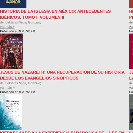
HISTORIA DE LA IGLESIA EN MÉXICO: ANTECEDENTES
H
IBÉRICOS. TOMO I, VOLUMEN II
P
de: Balderas Vega, Gonzalo;
de
var más >
va
Publicado el: 03/07/2008
Pu
JESÚS DE NAZARETH: UNA RECUPERACIÓN DE SU HISTORIA
J
DESDE LOS EVANGELIOS SINÓPTICOS
L
de: Balderas Vega, Gonzalo;
de
var más >
va
Publicado el: 03/07/2008
Pu