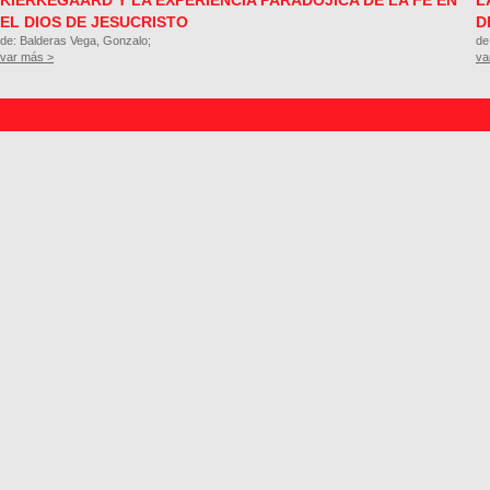
KIERKEGAARD Y LA EXPERIENCIA PARADÓJICA DE LA FE EN
L
EL DIOS DE JESUCRISTO
D
de: Balderas Vega, Gonzalo;
de
var más >
va