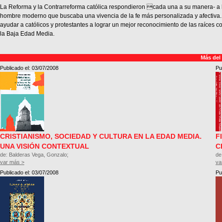
La Reforma y la Contrarreforma católica respondieron cada una a su manera- a 
hombre moderno que buscaba una vivencia de la fe más personalizada y afectiva.
ayudar a católicos y protestantes a lograr un mejor reconocimiento de las raíces
la Baja Edad Media.
Más del
Publicado el: 03/07/2008
Pu
CRISTIANISMO, SOCIEDAD Y CULTURA EN LA EDAD MEDIA.
F
UNA VISIÓN CONTEXTUAL
C
de: Balderas Vega, Gonzalo;
de
var más >
va
Publicado el: 03/07/2008
Pu