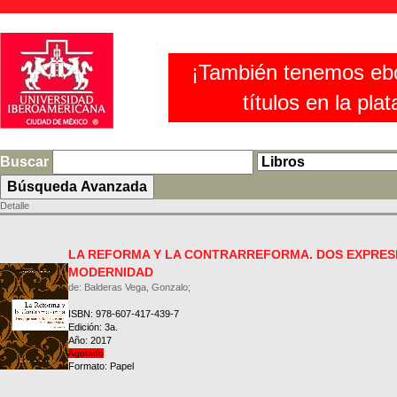
¡También tenemos eb
títulos en la pla
Buscar
Detalle
LA REFORMA Y LA CONTRARREFORMA. DOS EXPRESI
MODERNIDAD
de: Balderas Vega, Gonzalo;
ISBN: 978-607-417-439-7
Edición: 3a.
Año: 2017
Agotado
Formato: Papel