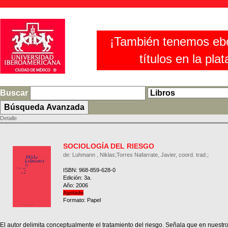
¡También tenemos eb
títulos en la pla
Buscar
Detalle
SOCIOLOGÍA DEL RIESGO
de: Luhmann , Niklas;Torres Nafarrate, Javier, coord. trad.;
ISBN: 968-859-628-0
Edición: 3a.
Año: 2006
Agotado
Formato: Papel
El autor delimita conceptualmente el tratamiento del riesgo. Señala que en nuestr