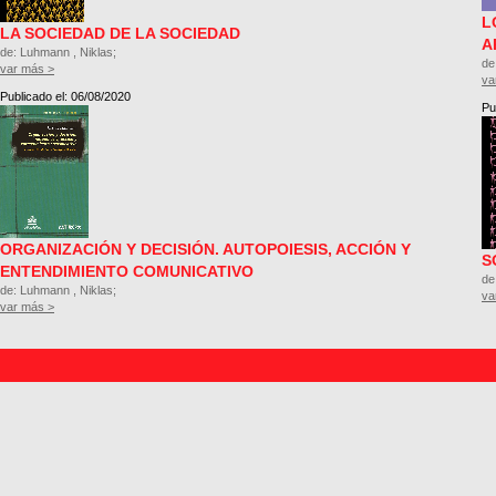
L
LA SOCIEDAD DE LA SOCIEDAD
A
de: Luhmann , Niklas;
de
var más >
va
Publicado el: 06/08/2020
Pu
ORGANIZACIÓN Y DECISIÓN. AUTOPOIESIS, ACCIÓN Y
S
ENTENDIMIENTO COMUNICATIVO
de
de: Luhmann , Niklas;
va
var más >