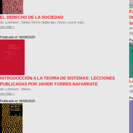
E
EL DERECHO DE LA SOCIEDAD
D
de: Luhmann , Niklas;Torres Nafarrate, Javier, coord. trad.;
S
var más >
de
va
Publicado el: 06/08/2020
Pu
INTRODUCCIÓN A LA TEORÍA DE SISTEMAS: LECCIONES
L
PUBLICADAS POR JAVIER TORRES NAFARRATE
de
de: Luhmann , Niklas;
va
var más >
Pu
Publicado el: 06/08/2020