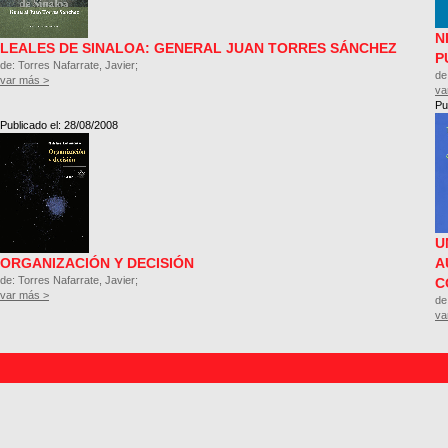
N
LEALES DE SINALOA: GENERAL JUAN TORRES SÁNCHEZ
P
de: Torres Nafarrate, Javier;
de
var más >
va
Pu
Publicado el: 28/08/2008
U
ORGANIZACIÓN Y DECISIÓN
A
de: Torres Nafarrate, Javier;
C
var más >
de
va