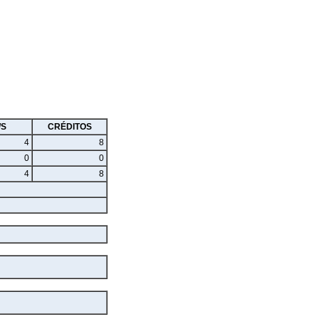
/S
CRÉDITOS
4
8
0
0
4
8