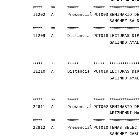
*****
**
******
******
***************
11202
A
Presencial
PCT003
SEMINARIO D
SANCHEZ SAL
*****
**
******
******
***************
11209
A
Distancia
PCT018
LECTURAS DI
GALINDO AYA
*****
**
******
******
***************
11210
A
Distancia
PCT019
LECTURAS DI
GALINDO AYA
*****
**
******
******
***************
22811
A
Presencial
PCT002
SEMINARIO D
ARIZMENDI M
*****
**
******
******
***************
22812
A
Presencial
PCT010
TEMAS SELEC
SANCHEZ CAR