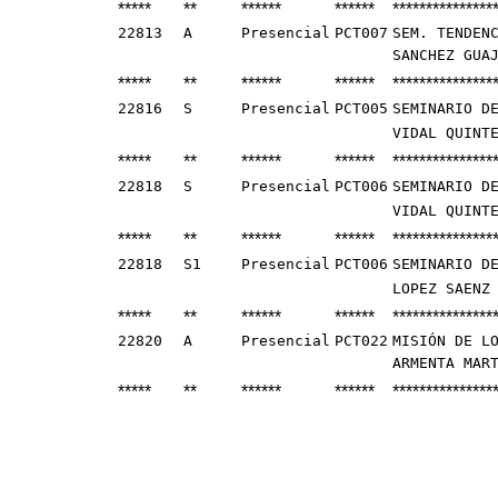
*****
**
******
******
***************
22813
A
Presencial
PCT007
SEM. TENDEN
SANCHEZ GUA
*****
**
******
******
***************
22816
S
Presencial
PCT005
SEMINARIO D
VIDAL QUINT
*****
**
******
******
***************
22818
S
Presencial
PCT006
SEMINARIO D
VIDAL QUINT
*****
**
******
******
***************
22818
S1
Presencial
PCT006
SEMINARIO D
LOPEZ SAENZ
*****
**
******
******
***************
22820
A
Presencial
PCT022
MISIÓN DE L
ARMENTA MAR
*****
**
******
******
***************