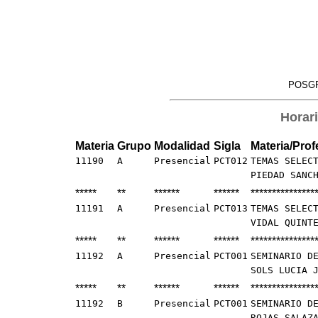
POSGR
Horar
Materia
Grupo
Modalidad
Sigla
Materia/Prof
11190
A
Presencial
PCT012
TEMAS SELEC
PIEDAD SANC
*****
**
******
******
***************
11191
A
Presencial
PCT013
TEMAS SELEC
VIDAL QUINT
*****
**
******
******
***************
11192
A
Presencial
PCT001
SEMINARIO D
SOLS LUCIA 
*****
**
******
******
***************
11192
B
Presencial
PCT001
SEMINARIO D
ROJAS SALAZ