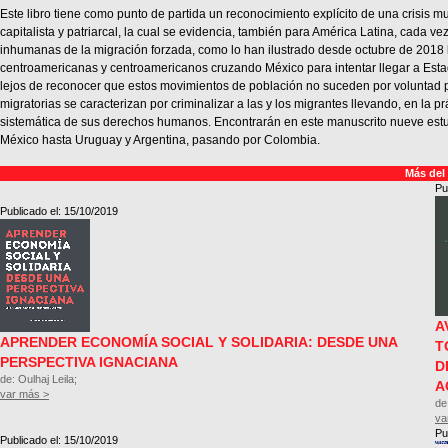
Este libro tiene como punto de partida un reconocimiento explícito de una crisis m
capitalista y patriarcal, la cual se evidencia, también para América Latina, cada v
inhumanas de la migración forzada, como lo han ilustrado desde octubre de 2018
centroamericanas y centroamericanos cruzando México para intentar llegar a Est
lejos de reconocer que estos movimientos de población no suceden por voluntad pr
migratorias se caracterizan por criminalizar a las y los migrantes llevando, en la pr
sistemática de sus derechos humanos. Encontrarán en este manuscrito nueve est
México hasta Uruguay y Argentina, pasando por Colombia.
Más del
Pu
Publicado el: 15/10/2019
A
APRENDER ECONOMÍA SOCIAL Y SOLIDARIA: DESDE UNA
T
PERSPECTIVA IGNACIANA
D
de: Oulhaj Leila;
A
var más >
de
va
Pu
Publicado el: 15/10/2019