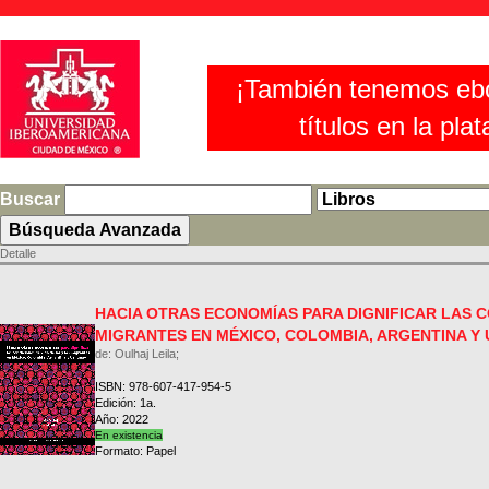
¡También tenemos eb
títulos en la pla
Buscar
Detalle
HACIA OTRAS ECONOMÍAS PARA DIGNIFICAR LAS CO
MIGRANTES EN MÉXICO, COLOMBIA, ARGENTINA Y
de: Oulhaj Leila;
ISBN: 978-607-417-954-5
Edición: 1a.
Año: 2022
En existencia
Formato: Papel