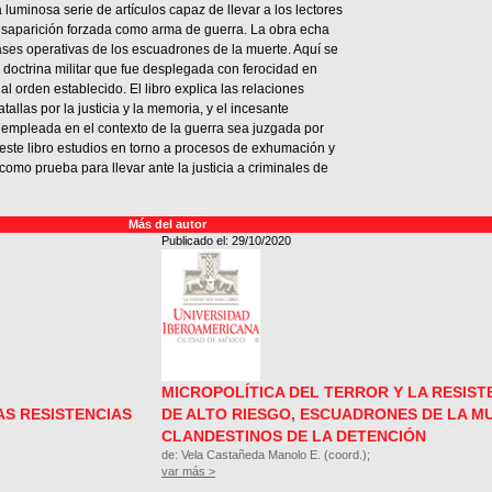
luminosa serie de artículos capaz de llevar a los lectores
desaparición forzada como arma de guerra. La obra echa
ases operativas de los escuadrones de la muerte. Aquí se
 doctrina militar que fue desplegada con ferocidad en
al orden establecido. El libro explica las relaciones
tallas por la justicia y la memoria, y el incesante
l empleada en el contexto de la guerra sea juzgada por
en este libro estudios en torno a procesos de exhumación y
omo prueba para llevar ante la justicia a criminales de
Más del autor
Publicado el: 29/10/2020
MICROPOLÍTICA DEL TERROR Y LA RESIST
AS RESISTENCIAS
DE ALTO RIESGO, ESCUADRONES DE LA M
CLANDESTINOS DE LA DETENCIÓN
de: Vela Castañeda Manolo E. (coord.);
var más >