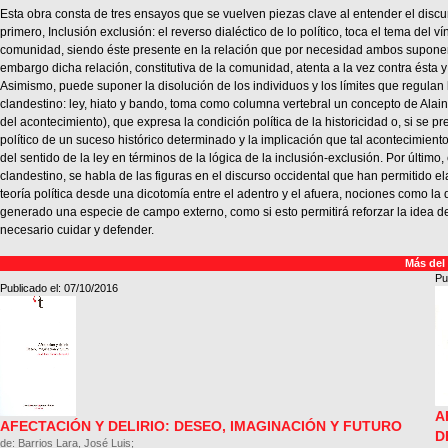
Esta obra consta de tres ensayos que se vuelven piezas clave al entender el discur
primero, Inclusión exclusión: el reverso dialéctico de lo político, toca el tema del v
comunidad, siendo éste presente en la relación que por necesidad ambos suponen
embargo dicha relación, constitutiva de la comunidad, atenta a la vez contra ésta 
Asimismo, puede suponer la disolución de los individuos y los límites que regulan la
clandestino: ley, hiato y bando, toma como columna vertebral un concepto de Alain 
del acontecimiento), que expresa la condición política de la historicidad o, si se pre
político de un suceso histórico determinado y la implicación que tal acontecimiento
del sentido de la ley en términos de la lógica de la inclusión-exclusión. Por último, 
clandestino, se habla de las figuras en el discurso occidental que han permitido el
teoría política desde una dicotomía entre el adentro y el afuera, nociones como l
generado una especie de campo externo, como si esto permitirá reforzar la idea d
necesario cuidar y defender.
Más del
Pu
Publicado el: 07/10/2016
A
AFECTACIÓN Y DELIRIO: DESEO, IMAGINACIÓN Y FUTURO
D
de: Barrios Lara, José Luis;