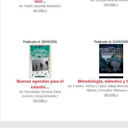
de: Escutia Miranda Ricard
tant...
ver más >
de: Patiño Jaramillo Elizabeth |
ver más >
Publicado el: 28/04/2026
Publicado el: 21/04/2026
Nuevas agendas para el
Metodología, métodos y h
de: Cuadra , Héctor | López-Vallejo Marce
estudio...
Alberto | González Villanueva 
de: Hernández Vicencio Tania
ver más >
(coord.) | Azúa Armando |
ver más >