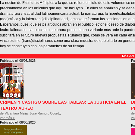
La noción de Escrituras Múltiples a la que se refiere el título de este volumen se 
precisamente en los artículos que aquí se incluyen. En ellos se analizan y se deb
dramaturgia y teatralidad latinoamericana actual: la narraturgia, la hipertextualidad
(neo)mítica y la inter(trans)disciplinaridad, temas que forman las secciones en que
Esperamos, pues, que estos artículos abran en el público lector el deseo de dialo
teatro latinoamericano actual, que ahora presenta una variante más ante la pande
suscitará en el futuro nuevas propuestas. Rumbos que, como se verá en cada ensa
vínculos inter(trans)disciplinares como una clara muestra de que el arte en general, 
hoy se construyen con los parámetros de su tiempo.
Más del
Publicado el: 08/05/2026
Pu
CRIMEN Y CASTIGO SOBRE LAS TABLAS: LA JUSTICIA EN EL
D
TEATRO ÁUREO
P
de: Alcántara Mejía, José Ramón, Coord.;
de
var más >
va
Publicado el: 08/05/2026
Pu