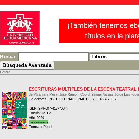
¡También tenemos eb
títulos en la pla
Buscar
Detalle
ESCRITURAS MÚLTIPLES DE LA ESCENA TEATRAL
de: Alcántara Mejía, José Ramón, Coord.;Yangali Vargas Jorge Luis (coor
Co-editores: INSTITUTO NACIONAL DE BELLAS ARTES
ISBN: 978-607-417-708-4
Edición: 1a. Ed.
Año: 2020
En existencia
Formato: Papel