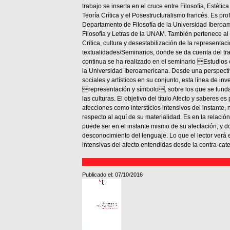
trabajo se inserta en el cruce entre Filosofía, Estética
Teoría Crítica y el Posestructuralismo francés. Es pro
Departamento de Filosofía de la Universidad Iberoam
Filosofía y Letras de la UNAM. También pertenece al
Crítica, cultura y desestabilización de la representac
textualidades/Seminarios, donde se da cuenta del tra
continua se ha realizado en el seminario Estudios cr
la Universidad Iberoamericana. Desde una perspectiva 
sociales y artísticos en su conjunto, esta línea de i
representación y símbolo, sobre los que se fundam
las culturas. El objetivo del título Afecto y saberes 
afecciones como intersticios intensivos del instante,
respecto al aquí de su materialidad. Es en la relació
puede ser en el instante mismo de su afectación, y 
desconocimiento del lenguaje. Lo que el lector verá 
intensivas del afecto entendidas desde la contra-cat
Publicado el: 07/10/2016