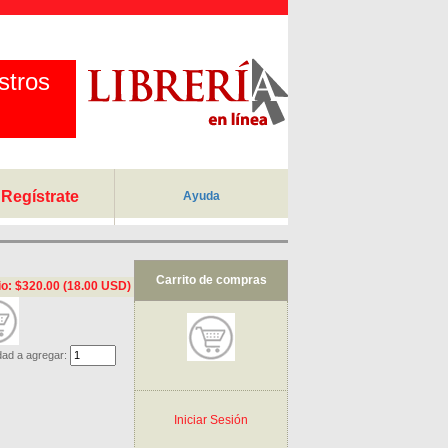
stros
Regístrate
Ayuda
Carrito de compras
io: $320.00 (18.00 USD)
dad a agregar:
Iniciar Sesión