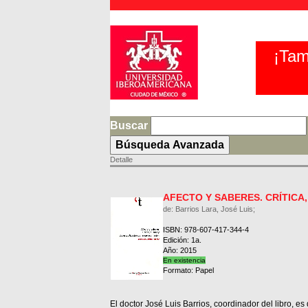
¡Tam
Buscar
Detalle
AFECTO Y SABERES. CRÍTICA
de: Barrios Lara, José Luis;
ISBN: 978-607-417-344-4
Edición: 1a.
Año: 2015
En existencia
Formato: Papel
El doctor José Luis Barrios, coordinador del libro, es