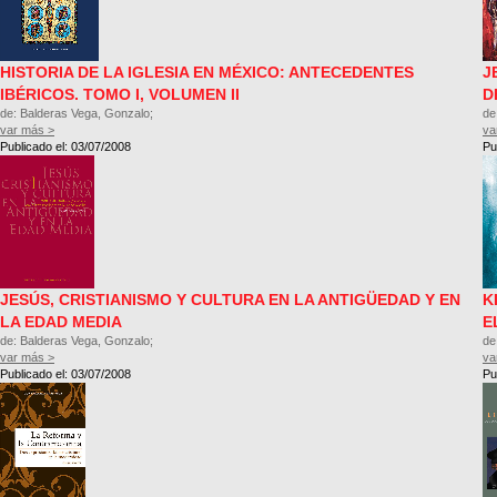
HISTORIA DE LA IGLESIA EN MÉXICO: ANTECEDENTES
J
IBÉRICOS. TOMO I, VOLUMEN II
D
de: Balderas Vega, Gonzalo;
de
var más >
va
Publicado el: 03/07/2008
Pu
JESÚS, CRISTIANISMO Y CULTURA EN LA ANTIGÜEDAD Y EN
K
LA EDAD MEDIA
E
de: Balderas Vega, Gonzalo;
de
var más >
va
Publicado el: 03/07/2008
Pu