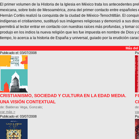
El primer volumen de la Historia de la Iglesia en México trata los antecedentes pre
mexicana, sobre todo de Mesoamérica, zona del primer contacto entre españoles 
Hernán Cortés realizó la conquista de la ciudad de México-Tenochtitlán. El conqui
indígenas el cristianismo, sustituyó sus imágenes religiosas y demonizó a sus dio
permitirá al lector entrar en contacto con nuestras raíces más profundas, y tomar 
produjo en los indios la nueva religión que les fue impuesta en nombre de Dios y 
tiempo, lo acerca a la historia de España y universal, guiado por la erudición caract
Más del
Publicado el: 03/07/2008
Pu
CRISTIANISMO, SOCIEDAD Y CULTURA EN LA EDAD MEDIA.
F
UNA VISIÓN CONTEXTUAL
C
de: Balderas Vega, Gonzalo;
de
var más >
va
Publicado el: 03/07/2008
Pu