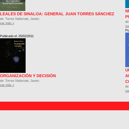
N
LEALES DE SINALOA: GENERAL JUAN TORRES SÁNCHEZ
P
de: Torres Nafarrate, Javier;
de
var más >
va
Pu
Publicado el: 25/02/2011
U
ORGANIZACIÓN Y DECISIÓN
A
de: Torres Nafarrate, Javier;
C
var más >
de
va